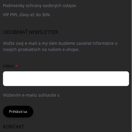
Podmienky ochrany osobných údajov
VIP PIPL zľavy až do 30%
ODOBERAŤ NEWSLETTER
Vložte svoj e-mail a my Vám budeme zasielať informácie o
nových produktoch na našom e-shope.
EMAIL
Vložením e-mailu súhlasíte s
podmienkami ochrany osobných
údajov
Prihlásiť sa
KONTAKT