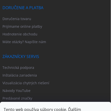
DORUČENIE A PLATBA
Doručenia tovaru
Prijímame online platby
Hodnotenie obchodu
Máte otázky? Napíšte nám
ZÁKAZNÍCKY SERVIS
Technická podpora
Inštalácia zariadenia
Vizualizácia chytrých riešení
Návody YouTube
Predávané značky
Tento web používa súbory cookie. Ďalším