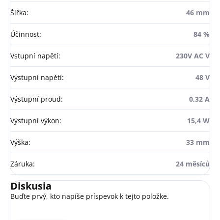
Šířka
:
46 mm
Účinnost
:
84 %
Vstupní napětí
:
230V AC V
Výstupní napětí
:
48 V
Výstupní proud
:
0,32 A
Výstupní výkon
:
15,4 W
Výška
:
33 mm
Záruka
:
24 měsíců
Diskusia
Buďte prvý, kto napíše príspevok k tejto položke.