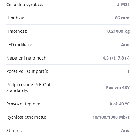
Číslo dílu výrobce
:
U-POE
Hloubka
:
86 mm
Hmotnost
:
0.21000 kg
LED indikace
:
Ano
Napájení na pinech
:
4,5 (+), 7,8 (-)
Počet PoE Out portů
:
1
Podporované PoE-Out
Pasivní 48V
standardy
:
Provozní teplota
:
0 až 40 °C
Rychlost ethernetu
:
10/100/1000 Mb/s
Stínění
:
Ano