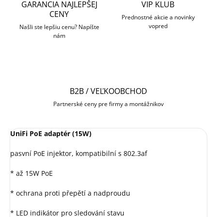
GARANCIA NAJLEPŠEJ
VIP KLUB
CENY
Prednostné akcie a novinky
vopred
Našli ste lepšiu cenu? Napíšte
nám
B2B / VEĽKOOBCHOD
Partnerské ceny pre firmy a montážnikov
UniFi PoE adaptér (15W)
pasvní PoE injektor, kompatibilní s 802.3af
* až 15W PoE
* ochrana proti přepětí a nadproudu
* LED indikátor pro sledování stavu