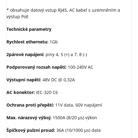
* obsahuje datový vstup RJ45, AC kabel s uzemněním a
výstup PoE
Technické parametry
Rychlost ethernetu:
1Gb
2párové napájení:
piny 4, 5 (+) a 7, 8 (-)
Podporovaný rozsah napětí:
100-240V AC
Výstupní napětí:
48V DC @ 0,32A
AC konektor:
IEC-320 C6
Ochrana proti přepětí:
11V data, 60V napájení
Max. nárazový výboj:
1500A (8/20 µs) výkon
Špičkový pulzní proud:
36A (10/1000 µs) data