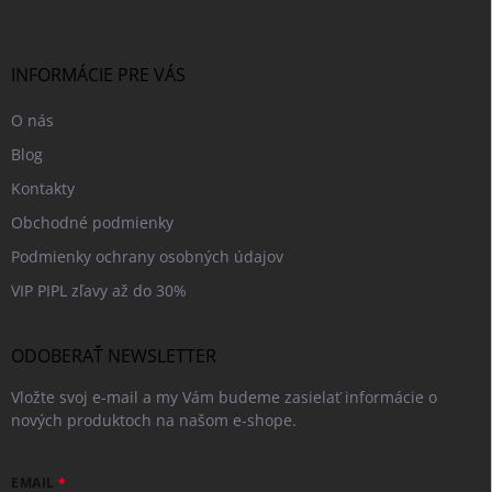
p
i
e
ä
p
t
r
i
INFORMÁCIE PRE VÁS
v
e
k
O nás
y
v
Blog
ý
p
Kontakty
i
Obchodné podmienky
s
u
Podmienky ochrany osobných údajov
VIP PIPL zľavy až do 30%
ODOBERAŤ NEWSLETTER
Vložte svoj e-mail a my Vám budeme zasielať informácie o
nových produktoch na našom e-shope.
EMAIL