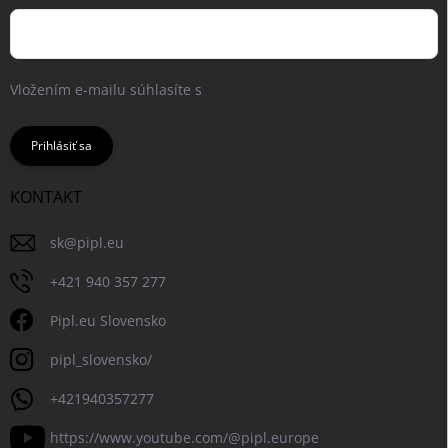
Vložením e-mailu súhlasíte s
podmienkami ochrany osobných
údajov
Prihlásiť sa
KONTAKT
sk
@
pipl.eu
+421 940 357 277
Pipl.eu Slovensko
pipl_slovensko/
+421940357277
https://www.youtube.com/@pipl.europe