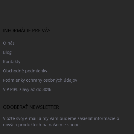
á
c
p
i
e
ä
p
t
r
i
INFORMÁCIE PRE VÁS
v
e
k
O nás
y
v
Blog
ý
p
Kontakty
i
Obchodné podmienky
s
u
Podmienky ochrany osobných údajov
VIP PIPL zľavy až do 30%
ODOBERAŤ NEWSLETTER
Vložte svoj e-mail a my Vám budeme zasielať informácie o
nových produktoch na našom e-shope.