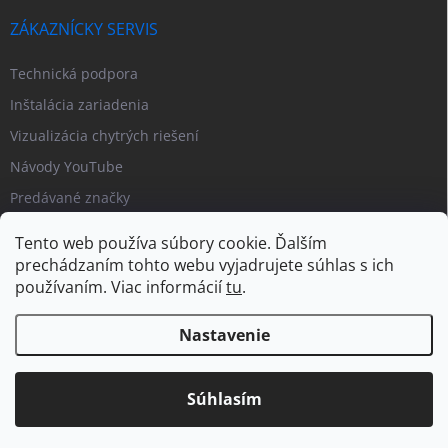
ZÁKAZNÍCKY SERVIS
Technická podpora
Inštalácia zariadenia
Vizualizácia chytrých riešení
Návody YouTube
Predávané značky
Tento web používa súbory cookie. Ďalším
prechádzaním tohto webu vyjadrujete súhlas s ich
používaním. Viac informácií
tu
.
Nastavenie
Copyright 2026
PIPL.SK
. Všetky práva vyhradené.
Upraviť nastavenie
cookies
Súhlasím
Vytvoril Shoptet