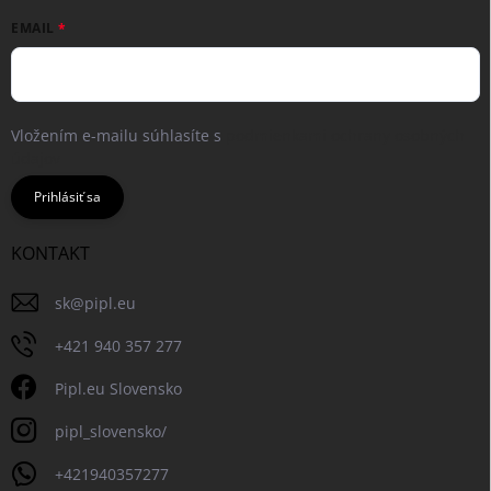
EMAIL
Vložením e-mailu súhlasíte s
podmienkami ochrany osobných
údajov
Prihlásiť sa
KONTAKT
sk
@
pipl.eu
+421 940 357 277
Pipl.eu Slovensko
pipl_slovensko/
+421940357277