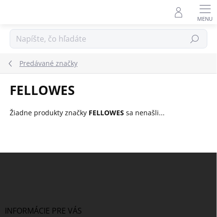
Prejsť
na
obsah
Hľadať
Predávané značky
FELLOWES
Žiadne produkty značky
FELLOWES
sa nenašli...
Z
á
p
ä
t
i
INFORMÁCIE PRE VÁS