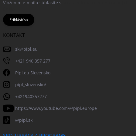
Vložením e-mailu súhlasíte s
podmienkami ochrany osobných
údajov
Prihlásiť sa
KONTAKT
sk
@
pipl.eu
+421 940 357 277
Pipl.eu Slovensko
pipl_slovensko/
+421940357277
https://www.youtube.com/@pipl.europe
@pipl.sk
SPOLUPRÁCA A PROGRAMY