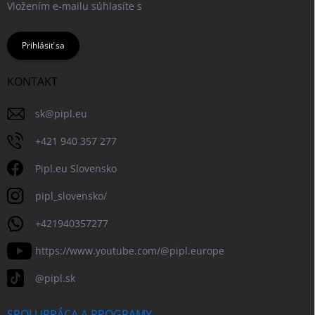
Vložením e-mailu súhlasíte s
podmienkami ochrany osobných
údajov
Prihlásiť sa
KONTAKT
sk
@
pipl.eu
+421 940 357 277
Pipl.eu Slovensko
pipl_slovensko/
+421940357277
https://www.youtube.com/@pipl.europe
@pipl.sk
SPOLUPRÁCA A PROGRAMY