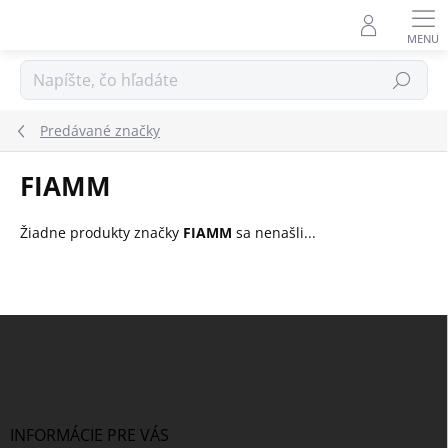
Prejsť
na
obsah
Hľadať
Predávané značky
FIAMM
Žiadne produkty značky
FIAMM
sa nenašli...
Z
á
p
ä
t
i
INFORMÁCIE PRE VÁS