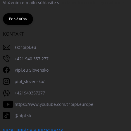
Vložením e-mailu súhlasíte s
podmienkami ochrany osobných
údajov
Prihlásiť sa
KONTAKT
sk
@
pipl.eu
+421 940 357 277
Pipl.eu Slovensko
pipl_slovensko/
+421940357277
https://www.youtube.com/@pipl.europe
@pipl.sk
SPOLUPRÁCA A PROGRAMY