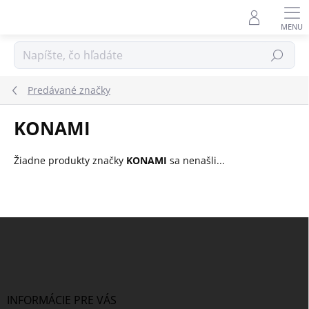
Prejsť
na
obsah
Hľadať
Predávané značky
KONAMI
Žiadne produkty značky
KONAMI
sa nenašli...
Z
á
p
ä
t
i
INFORMÁCIE PRE VÁS