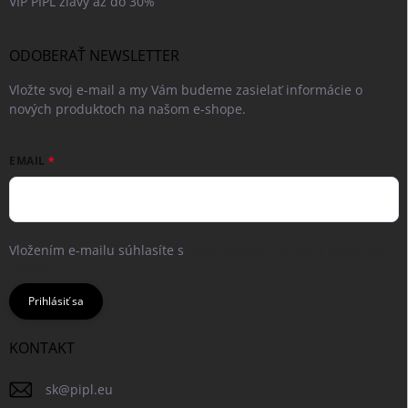
VIP PIPL zľavy až do 30%
ODOBERAŤ NEWSLETTER
Vložte svoj e-mail a my Vám budeme zasielať informácie o
nových produktoch na našom e-shope.
EMAIL
Vložením e-mailu súhlasíte s
podmienkami ochrany osobných
údajov
Prihlásiť sa
KONTAKT
sk
@
pipl.eu