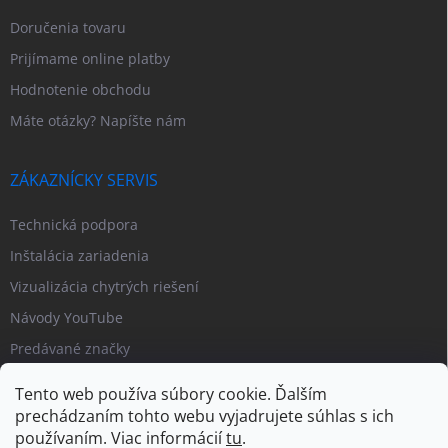
Doručenia tovaru
Prijímame online platby
Hodnotenie obchodu
Máte otázky? Napíšte nám
ZÁKAZNÍCKY SERVIS
Technická podpora
Inštalácia zariadenia
Vizualizácia chytrých riešení
Návody YouTube
Predávané značky
Tento web používa súbory cookie. Ďalším
prechádzaním tohto webu vyjadrujete súhlas s ich
používaním. Viac informácií
tu
.