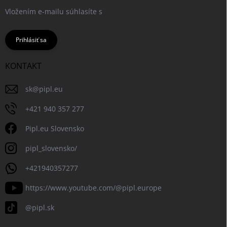
Vložením e-mailu súhlasíte s
podmienkami ochrany osobných
údajov
Prihlásiť sa
KONTAKT
sk
@
pipl.eu
+421 940 357 277
Pipl.eu Slovensko
pipl_slovensko/
+421940357277
https://www.youtube.com/@pipl.europe
@pipl.sk