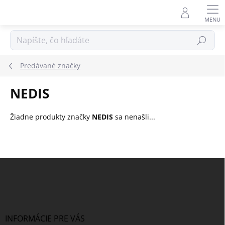
Prejsť
na
obsah
Hľadať
Predávané značky
NEDIS
Žiadne produkty značky
NEDIS
sa nenašli...
Z
á
p
ä
t
i
INFORMÁCIE PRE VÁS