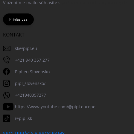
Vložením e-mailu súhlasíte s
podmienkami ochrany osobných
údajov
Prihlásiť sa
KONTAKT
sk
@
pipl.eu
+421 940 357 277
Pipl.eu Slovensko
pipl_slovensko/
+421940357277
https://www.youtube.com/@pipl.europe
@pipl.sk
SPOLUPRÁCA A PROGRAMY