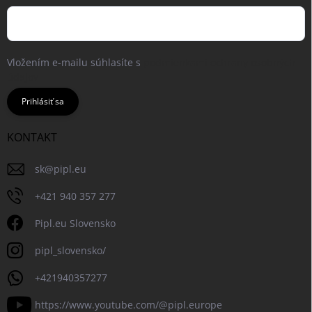
Vložením e-mailu súhlasíte s
podmienkami ochrany osobných
údajov
Prihlásiť sa
KONTAKT
sk
@
pipl.eu
+421 940 357 277
Pipl.eu Slovensko
pipl_slovensko/
+421940357277
https://www.youtube.com/@pipl.europe