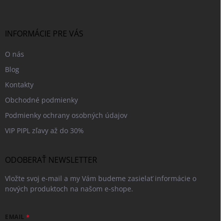
p
i
e
ä
p
t
r
i
INFORMÁCIE PRE VÁS
v
e
k
O nás
y
v
Blog
ý
p
Kontakty
i
Obchodné podmienky
s
u
Podmienky ochrany osobných údajov
VIP PIPL zľavy až do 30%
ODOBERAŤ NEWSLETTER
Vložte svoj e-mail a my Vám budeme zasielať informácie o
nových produktoch na našom e-shope.
EMAIL