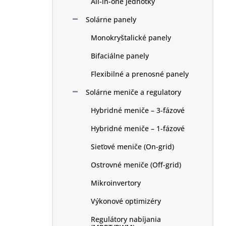
All-in-one jednotky
e
l
Solárne panely
Monokryštalické panely
Bifaciálne panely
Flexibilné a prenosné panely
Solárne meniče a regulatory
Hybridné meniče – 3-fázové
Hybridné meniče – 1-fázové
Sieťové meniče (On-grid)
Ostrovné meniče (Off-grid)
Mikroinvertory
Výkonové optimizéry
Regulátory nabíjania