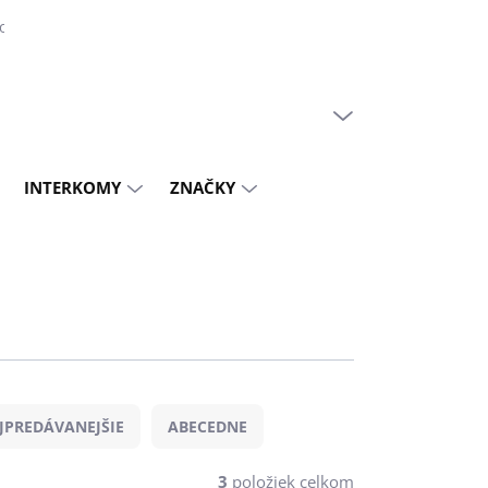
do 30%
PRÁZDNY KOŠÍK
NÁKUPNÝ
KOŠÍK
INTERKOMY
ZNAČKY
JPREDÁVANEJŠIE
ABECEDNE
3
položiek celkom