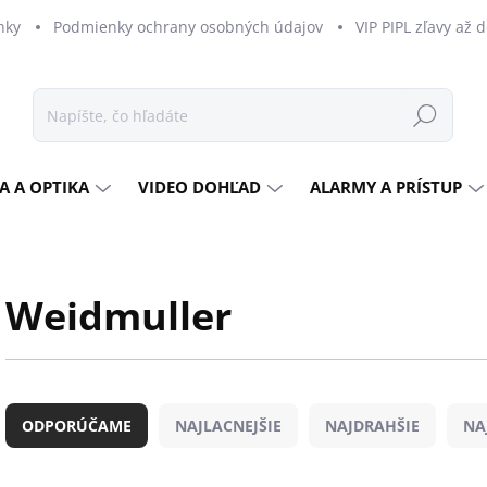
nky
Podmienky ochrany osobných údajov
VIP PIPL zľavy až 
Hľadať
A A OPTIKA
VIDEO DOHĽAD
ALARMY A PRÍSTUP
Weidmuller
R
a
ODPORÚČAME
NAJLACNEJŠIE
NAJDRAHŠIE
NA
d
e