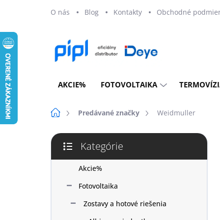
Prejsť
O nás
Blog
Kontakty
Obchodné podmie
na
obsah
AKCIE%
FOTOVOLTAIKA
TERMOVÍZI
Domov
Predávané značky
Weidmuller
B
Kategórie
o
Preskočiť
č
kategórie
n
Akcie%
ý
Fotovoltaika
p
a
Zostavy a hotové riešenia
n