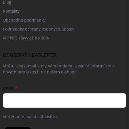
Blog
Kontakty
Obchodné podmienky
Podmienky ochrany osobných údajov
VIP PIPL zľavy až do 30%
ODOBERAŤ NEWSLETTER
Vložte svoj e-mail a my Vám budeme zasielať informácie o
nových produktoch na našom e-shope.
EMAIL
Vložením e-mailu súhlasíte s
podmienkami ochrany osobných
údajov