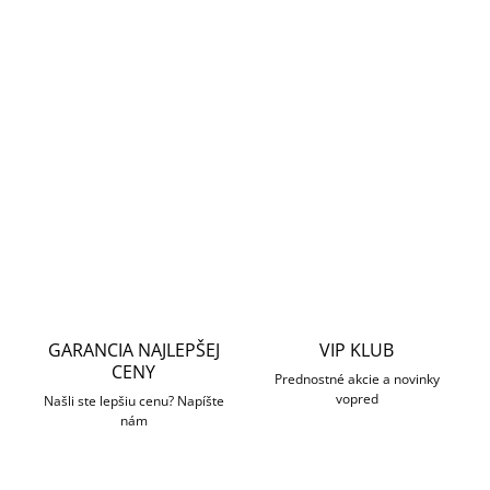
MOŽNOSTI DORUČENIA
−
+
Pridať do košíka
Bočné tlačidlo pre 1-gangový alebo 2-smerový prepínač.
Možno inštalovať vpravo alebo vľavo.
OPÝTAŤ SA
STRÁŽIŤ
GARANCIA NAJLEPŠEJ
VIP KLUB
CENY
Prednostné akcie a novinky
vopred
Našli ste lepšiu cenu? Napíšte
nám