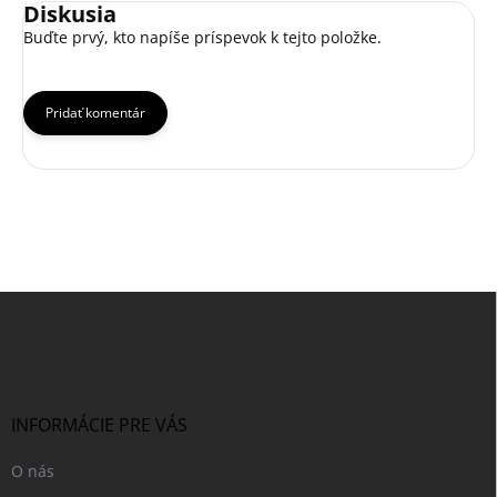
Diskusia
Buďte prvý, kto napíše príspevok k tejto položke.
Pridať komentár
Z
á
p
ä
t
i
INFORMÁCIE PRE VÁS
e
O nás