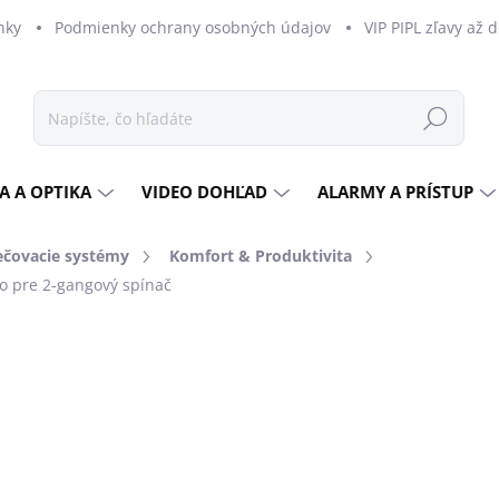
nky
Podmienky ochrany osobných údajov
VIP PIPL zľavy až 
Hľadať
A A OPTIKA
VIDEO DOHĽAD
ALARMY A PRÍSTUP
ečovacie systémy
Komfort & Produktivita
lo pre 2-gangový spínač
dnotenia
ZNAČKA:
AJAX
€12
€9,76
bez DPH
Jednotková
SKLADOM U DODÁVATEĽ