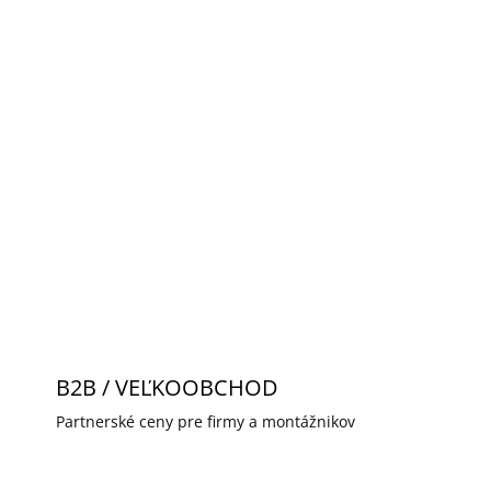
Pridať do košíka
 spínač. Možno inštalovať vpravo alebo vľavo.
OPÝTAŤ SA
STRÁŽIŤ
B2B / VEĽKOOBCHOD
Partnerské ceny pre firmy a montážnikov