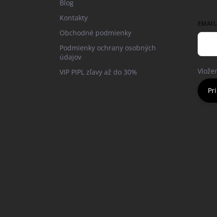
Blog
Kontakty
EMAIL
Obchodné podmienky
Podmienky ochrany osobných
údajov
Vlože
VIP PIPL zľavy až do 30%
Pri