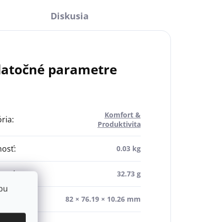
Diskusia
atočné parametre
Komfort &
ria
:
Produktivita
osť
:
0.03 kg
osť
:
32.73 g
bu
ry
:
82 × 76.19 × 10.26 mm