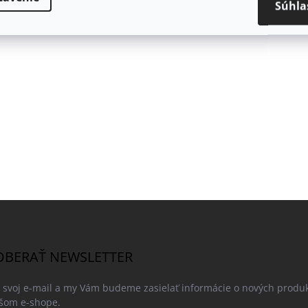
Súhla
BERAŤ NEWSLETTER
e svoj e-mail a my Vám budeme zasielať informácie o nových produ
šom e-shope.