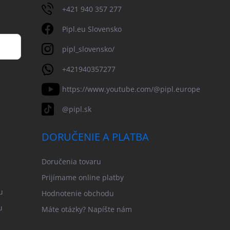
+421 940 357 277
Pipl.eu Slovensko
pipl_slovensko/
+421940357277
https://www.youtube.com/@pipl.europe
@pipl.sk
DORUČENIE A PLATBA
Doručenia tovaru
Prijímame online platby
u
Hodnotenie obchodu
u
Máte otázky? Napíšte nám