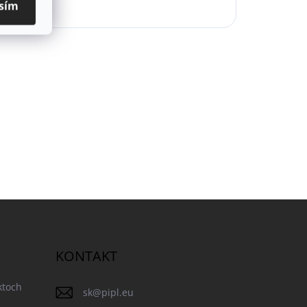
sím
KONTAKT
ktoch
sk
@
pipl.eu