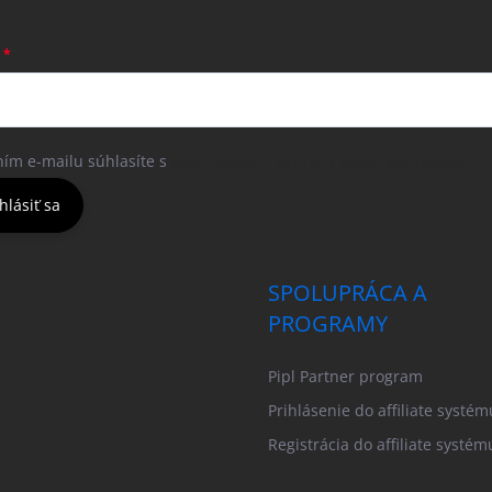
ním e-mailu súhlasíte s
podmienkami ochrany osobných údajov
hlásiť sa
SPOLUPRÁCA A
PROGRAMY
Pipl Partner program
Prihlásenie do affiliate systém
Registrácia do affiliate systém