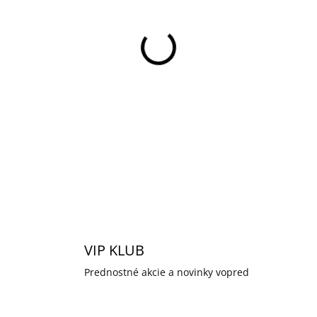
cena:
SLUŽBY
MOŽNOSTI DORUČENIA
−
+
Bočné tlačidlo pre 2-dielny
VIP KLUB
Prednostné akcie a novinky vopred