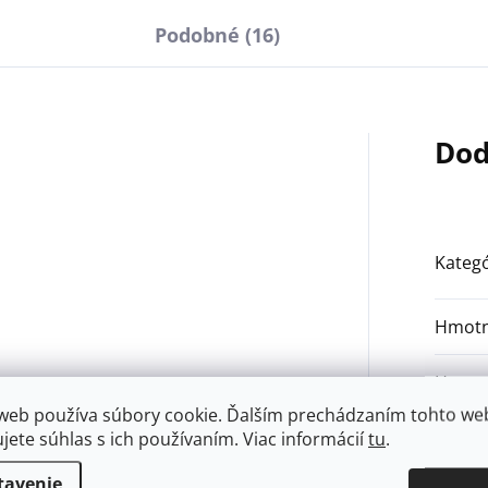
Podobné (16)
Dod
Kategó
Hmotn
Hmotn
web používa súbory cookie. Ďalším prechádzaním tohto we
Rozme
ujete súhlas s ich používaním. Viac informácií
tu
.
tavenie