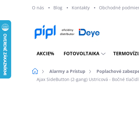
Prejsť
O nás
Blog
Kontakty
Obchodné podmie
na
obsah
AKCIE%
FOTOVOLTAIKA
TERMOVÍZI
Domov
Alarmy a Prístup
Poplachové zabezp
Ajax SideButton (2-gang) Ustricová - Bočné tlačid
Neohodnotené
Podrobnosti ho