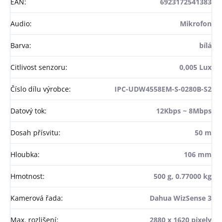
EAN
:
6923172541383
Audio
:
Mikrofon
Barva
:
bílá
Citlivost senzoru
:
0,005 Lux
Číslo dílu výrobce
:
IPC-UDW4558EM-S-0280B-S2
Datový tok
:
12Kbps ~ 8Mbps
Dosah přísvitu
:
50 m
Hloubka
:
106 mm
Hmotnost
:
500 g, 0.77000 kg
Kamerová řada
:
Dahua WizSense 3
Max. rozlišení
:
2880 x 1620 pixely