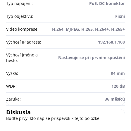
Typ napájení
:
PoE, DC konektor
Typ objektívu
:
Fixní
Video komprese
:
H.264, MJPEG, H.265, H.264+, H.265+
Výchozí IP adresa
:
192.168.1.108
Výchozí jméno a
Nastavuje se při prvním spuštění
heslo
:
Výška
:
94 mm
WDR
:
120 dB
Záruka
:
36 měsíců
Diskusia
Buďte prvý, kto napíše príspevok k tejto položke.