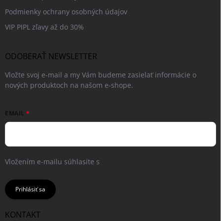
Podmienky ochrany osobných údajov
VIP PIPL zľavy až do 30%
ODOBERAŤ NEWSLETTER
Vložte svoj e-mail a my Vám budeme zasielať informácie o
nových produktoch na našom e-shope.
EMAIL
Vložením e-mailu súhlasíte s
podmienkami ochrany osobných
údajov
Prihlásiť sa
KONTAKT