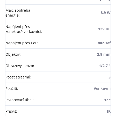
Max. spotřeba
8,9 W
energie
:
Napájení přes
12V DC
konektor/svorkovnici
:
Napájení přes PoE
:
802.3af
Objektiv
:
2,8 mm
Obrazový senzor
:
1/2.7 "
Počet streamů
:
3
Použití
:
Venkovní
Pozorovací úhel
:
97 °
Prísvit
:
IR