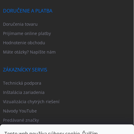
DORUČENIE A PLATBA
Doručenia tovaru
Prijímame online platby
Hodnotenie obchodu
Máte otázky? Napíšte nám
ZÁKAZNÍCKY SERVIS
Technická podpora
Inštalácia zariadenia
Vizualizácia chytrých riešení
Návody YouTube
Predávané značky
Tento web používa súbory cookie. Ďalším