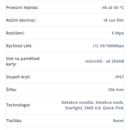
Provozní teplota
:
-40 až 60 °C
Režim den/noc
:
IR cut filtr
Rozlišení
:
5 Mpx
Rychlost LAN
:
(1) 10/100Mbps
Slot na paměťové
microSD - až 256GB
karty
:
Stupeň krytí
:
IP67
Šířka
:
106 mm
Detekce vozidla, Detekce osob,
Technologie
:
Starlight, SMD 4.0, Quick Pick
Tlačítka
:
Reset