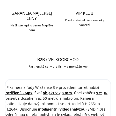
GARANCIA NAJLEPŠEJ
VIP KLUB
CENY
Prednostné akcie a novinky
vopred
Našli ste lepšiu cenu? Napíšte
nám
B2B / VEĽKOOBCHOD
Partnerské ceny pre firmy a montážnikov
IP kamera z řady WizSense 3 v provedení turret nabízí
rozlišení 5 Mpx
, fixní
objektiv 2,8 mm
, úhel záběru
97°
,
IR
přísvit
s dosahem až 50 metrů a mikrofon. Kamera
optimalizuje datový tok pomocí smart kodeků H.265+ a
H.264+. Disponuje
inteligentní videoanalýzou
(SMD 4.0) s
vylepšenou detekcí pohybu
a je ovladatelná přes webový