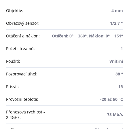
Objektiv
:
4 mm
Obrazový senzor
:
1/2.7 "
Otáčení a náklon
:
Otáčení: 0° ~ 360°, Náklon: 0° ~ 151°
Počet streamů
:
1
Použití
:
Vnitřní
Pozorovací úhel
:
88 °
Prísvit
:
IR
Provozní teplota
:
-20 až 50 °C
Přenosová rychlost -
75 Mb/s
2.4GHz
: