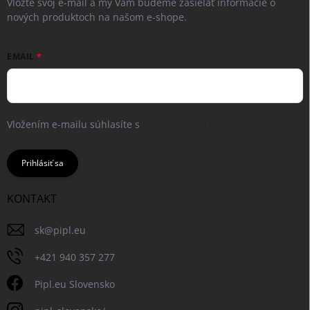
Vložte svoj e-mail a my Vám budeme zasielať informácie o
nových produktoch na našom e-shope.
EMAIL
Vložením e-mailu súhlasíte s
podmienkami ochrany osobných
údajov
Prihlásiť sa
KONTAKT
sk
@
pipl.eu
+421 940 357 277
Pipl.eu Slovensko