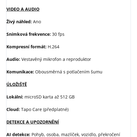
VIDEO A AUDIO
Živý náhled:
Ano
Snímková frekvence:
30 fps
Kompresní formát:
H.264
Audio:
Vestavěný mikrofon a reproduktor
Komunikace:
Obousměrná s potlačením šumu
ÚLOŽIŠTĚ
Lokální:
microSD karta až 512 GB
Cloud:
Tapo Care (předplatné)
DETEKCE A UPOZORNĚNÍ
AI detekce:
Pohyb, osoba, mazlíček, vozidlo, překročení