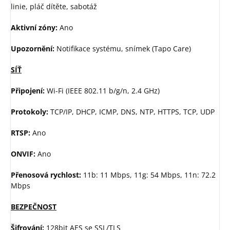
linie, pláč dítěte, sabotáž
Aktivní zóny:
Ano
Upozornění:
Notifikace systému, snímek (Tapo Care)
SÍŤ
Připojení:
Wi-Fi (IEEE 802.11 b/g/n, 2.4 GHz)
Protokoly:
TCP/IP, DHCP, ICMP, DNS, NTP, HTTPS, TCP, UDP
RTSP:
Ano
ONVIF:
Ano
Přenosová rychlost:
11b: 11 Mbps, 11g: 54 Mbps, 11n: 72.2
Mbps
BEZPEČNOST
Šifrování:
128bit AES se SSL/TLS