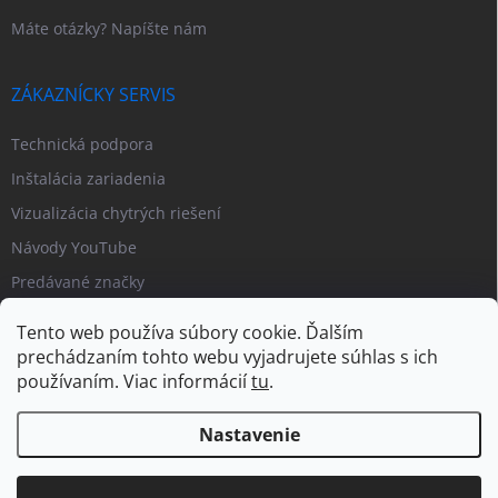
Máte otázky? Napíšte nám
ZÁKAZNÍCKY SERVIS
Technická podpora
Inštalácia zariadenia
Vizualizácia chytrých riešení
Návody YouTube
Predávané značky
Tento web používa súbory cookie. Ďalším
prechádzaním tohto webu vyjadrujete súhlas s ich
používaním. Viac informácií
tu
.
Nastavenie
Copyright 2026
PIPL.SK
. Všetky práva vyhradené.
Upraviť nastavenie
cookies