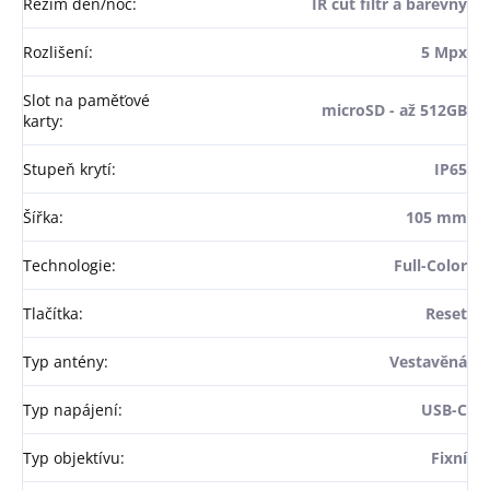
Režim den/noc
:
IR cut filtr a barevný
Rozlišení
:
5 Mpx
Slot na paměťové
microSD - až 512GB
karty
:
Stupeň krytí
:
IP65
Šířka
:
105 mm
Technologie
:
Full-Color
Tlačítka
:
Reset
Typ antény
:
Vestavěná
Typ napájení
:
USB-C
Typ objektívu
:
Fixní