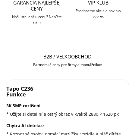
GARANCIA NAJLEPŠEJ
VIP KLUB
CENY
Prednostné akcie a novinky
vopred
Našli ste lepšiu cenu? Napíšte
nám
B2B / VEĽKOOBCHOD
Partnerské ceny pre firmy a montážnikov
Tapo C236
Funkce
3K 5MP rozlišení
* Užijte si detailní a ostrý obraz v kvalitě 2880 × 1620 px
Chytrá AI detekce
* Rozpozná osoby, domácí mazlíčky, vozidla a pláč dítěte