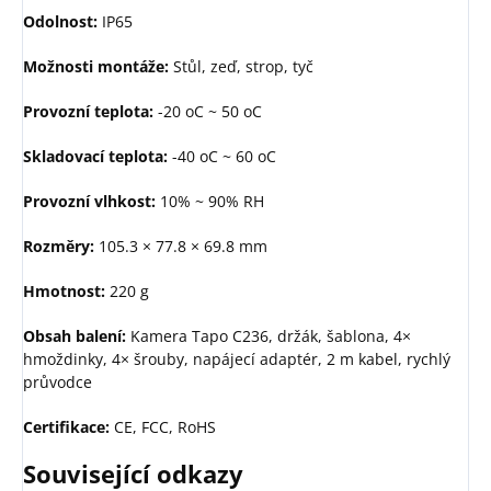
Odolnost:
IP65
Možnosti montáže:
Stůl, zeď, strop, tyč
Provozní teplota:
-20 oC ~ 50 oC
Skladovací teplota:
-40 oC ~ 60 oC
Provozní vlhkost:
10% ~ 90% RH
Rozměry:
105.3 × 77.8 × 69.8 mm
Hmotnost:
220 g
Obsah balení:
Kamera Tapo C236, držák, šablona, 4×
hmoždinky, 4× šrouby, napájecí adaptér, 2 m kabel, rychlý
průvodce
Certifikace:
CE, FCC, RoHS
Související odkazy