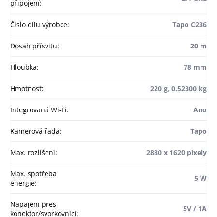
připojení
:
Číslo dílu výrobce
:
Tapo C236
Dosah přísvitu
:
20 m
Hloubka
:
78 mm
Hmotnost
:
220 g, 0.52300 kg
Integrovaná Wi-Fi
:
Ano
Kamerová řada
:
Tapo
Max. rozlišení
:
2880 x 1620 pixely
Max. spotřeba
5 W
energie
:
Napájení přes
5V / 1A
konektor/svorkovnici
: