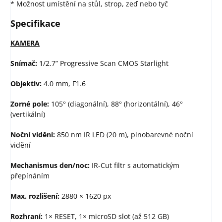
* Možnost umístění na stůl, strop, zeď nebo tyč
Specifikace
KAMERA
Snímač:
1/2.7” Progressive Scan CMOS Starlight
Objektiv:
4.0 mm, F1.6
Zorné pole:
105° (diagonální), 88° (horizontální), 46°
(vertikální)
Noční vidění:
850 nm IR LED (20 m), plnobarevné noční
vidění
Mechanismus den/noc:
IR-Cut filtr s automatickým
přepínáním
Max. rozlišení:
2880 × 1620 px
Rozhraní:
1× RESET, 1× microSD slot (až 512 GB)