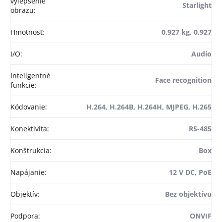
vylepšenie
Starlight
obrazu
:
Hmotnosť
:
0.927 kg, 0.927
I/O
:
Audio
Inteligentné
Face recognition
funkcie
:
Kódovanie
:
H.264, H.264B, H.264H, MJPEG, H.265
Konektivita
:
RS-485
Konštrukcia
:
Box
Napájanie
:
12 V DC, PoE
Objektív
:
Bez objektívu
Podpora
:
ONVIF