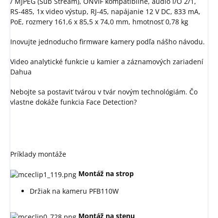
/ MJPEG (Sub Stream), ONVIF kompatibilné, audio I/O 2/1,
RS-485, 1x video výstup, RJ-45, napájanie 12 V DC, 833 mA,
PoE, rozmery 161,6 x 85,5 x 74,0 mm, hmotnosť 0,78 kg
Inovujte jednoducho firmware kamery podľa nášho návodu.
Video analytické funkcie u kamier a záznamových zariadení
Dahua
Nebojte sa postaviť tvárou v tvár novým technológiám. Čo
vlastne dokáže funkcia Face Detection?
Príklady montáže
Montáž na strop
Držiak na kameru PFB110W
Montáž na stenu