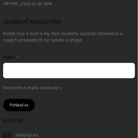
VIP PIPL zľavy až do 30%
ODOBERAŤ NEWSLETTER
Vložte svoj e-mail a my Vám budeme zasielať informácie o
nových produktoch na našom e-shope.
EMAIL
Vložením e-mailu súhlasíte s
podmienkami ochrany osobných
údajov
Prihlásiť sa
KONTAKT
sk
@
pipl.eu