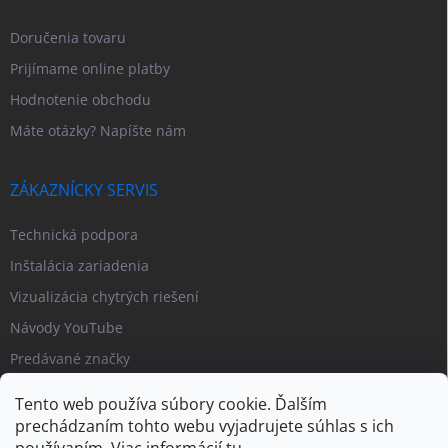
Doručenia tovaru
Prijímame online platby
Hodnotenie obchodu
Máte otázky? Napíšte nám
ZÁKAZNÍCKY SERVIS
Technická podpora
Inštalácia zariadenia
Vizualizácia chytrých riešení
Návody YouTube
Predávané značky
Tento web používa súbory cookie. Ďalším
prechádzaním tohto webu vyjadrujete súhlas s ich