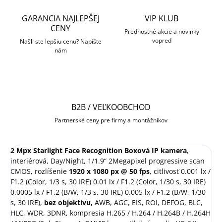
GARANCIA NAJLEPŠEJ
VIP KLUB
CENY
Prednostné akcie a novinky
vopred
Našli ste lepšiu cenu? Napíšte
nám
B2B / VEĽKOOBCHOD
Partnerské ceny pre firmy a montážnikov
2 Mpx Starlight Face Recognition Boxová IP kamera
,
interiérová, Day/Night, 1/1.9“ 2Megapixel progressive scan
CMOS, rozlíšenie
1920 x 1080 px @ 50 fps
, citlivosť 0.001 lx /
F1.2 (Color, 1/3 s, 30 IRE) 0.01 lx / F1.2 (Color, 1/30 s, 30 IRE)
0.0005 lx / F1.2 (B/W, 1/3 s, 30 IRE) 0.005 lx / F1.2 (B/W, 1/30
s, 30 IRE),
bez objektívu,
AWB, AGC, EIS, ROI, DEFOG, BLC,
HLC, WDR, 3DNR, kompresia H.265 / H.264 / H.264B / H.264H