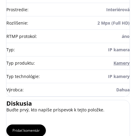
Prostredie
:
Interiérová
Rozlíšenie
:
2 Mpx (Full HD)
RTMP protokol
:
áno
Typ
:
IP kamera
Typ produktu
:
Kamery
Typ technológie
:
IP kamery
Výrobca
:
Dahua
Diskusia
Buďte prvý, kto napíše príspevok k tejto položke.
Pridať komentár