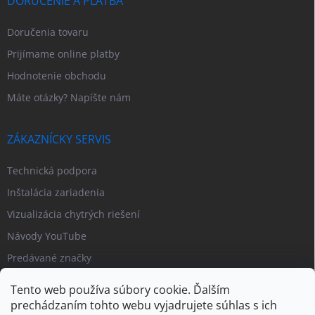
DORUČENIE A PLATBA
Doručenia tovaru
Prijímame online platby
Hodnotenie obchodu
Máte otázky? Napíšte nám
ZÁKAZNÍCKY SERVIS
Technická podpora
Inštalácia zariadenia
Vizualizácia chytrých riešení
Návody YouTube
Predávané značky
Tento web používa súbory cookie. Ďalším
prechádzaním tohto webu vyjadrujete súhlas s ich