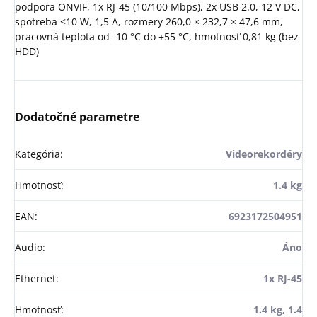
podpora ONVIF, 1x RJ-45 (10/100 Mbps), 2x USB 2.0, 12 V DC,
spotreba <10 W, 1,5 A, rozmery 260,0 × 232,7 × 47,6 mm,
pracovná teplota od -10 °C do +55 °C, hmotnosť 0,81 kg (bez
HDD)
Dodatočné parametre
Kategória
:
Videorekordéry
Hmotnosť
:
1.4 kg
EAN
:
6923172504951
Audio
:
Áno
Ethernet
:
1x RJ-45
Hmotnosť
:
1.4 kg, 1.4