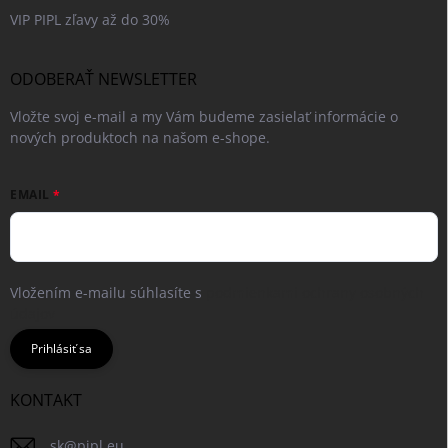
VIP PIPL zľavy až do 30%
ODOBERAŤ NEWSLETTER
Vložte svoj e-mail a my Vám budeme zasielať informácie o
nových produktoch na našom e-shope.
EMAIL
Vložením e-mailu súhlasíte s
podmienkami ochrany osobných
údajov
Prihlásiť sa
KONTAKT
sk
@
pipl.eu