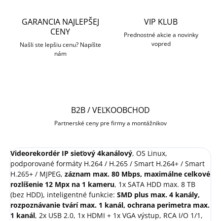
GARANCIA NAJLEPŠEJ
VIP KLUB
CENY
Prednostné akcie a novinky
vopred
Našli ste lepšiu cenu? Napíšte
nám
B2B / VEĽKOOBCHOD
Partnerské ceny pre firmy a montážnikov
Videorekordér IP sieťový 4kanálový
, OS Linux,
podporované formáty H.264 / H.265 / Smart H.264+ / Smart
H.265+ / MJPEG,
záznam max. 80 Mbps, maximálne celkové
rozlíšenie 12 Mpx na 1 kameru
, 1x SATA HDD max. 8 TB
(bez HDD), inteligentné funkcie:
SMD plus max. 4 kanály,
rozpoznávanie tvárí max. 1 kanál, ochrana perimetra max.
1 kanál
, 2x USB 2.0, 1x HDMI + 1x VGA výstup, RCA I/O 1/1,