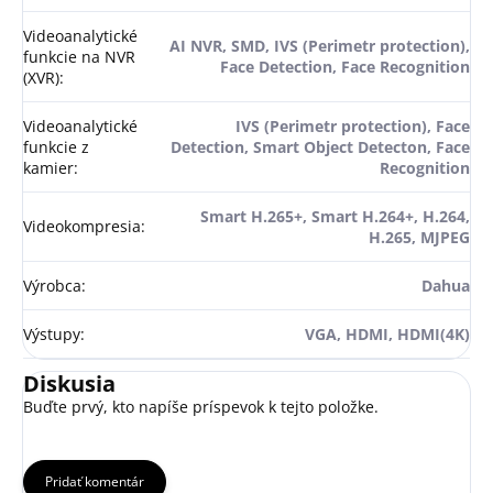
Videoanalytické
AI NVR, SMD, IVS (Perimetr protection),
funkcie na NVR
Face Detection, Face Recognition
(XVR)
:
Videoanalytické
IVS (Perimetr protection), Face
funkcie z
Detection, Smart Object Detecton, Face
kamier
:
Recognition
Smart H.265+, Smart H.264+, H.264,
Videokompresia
:
H.265, MJPEG
Výrobca
:
Dahua
Výstupy
:
VGA, HDMI, HDMI(4K)
Diskusia
Buďte prvý, kto napíše príspevok k tejto položke.
Pridať komentár