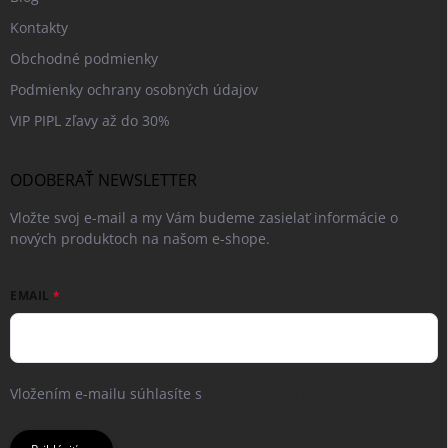
Kontakty
Obchodné podmienky
Podmienky ochrany osobných údajov
VIP PIPL zľavy až do 30%
ODOBERAŤ NEWSLETTER
Vložte svoj e-mail a my Vám budeme zasielať informácie o
nových produktoch na našom e-shope.
EMAIL
Vložením e-mailu súhlasíte s
podmienkami ochrany osobných
údajov