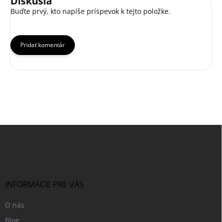
Diskusia
Buďte prvý, kto napíše príspevok k tejto položke.
Pridať komentár
Z
á
p
ä
t
i
INFORMÁCIE PRE VÁS
e
O nás
Blog