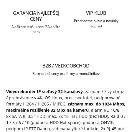
GARANCIA NAJLEPŠEJ
VIP KLUB
CENY
Prednostné akcie a novinky
vopred
Našli ste lepšiu cenu? Napíšte
nám
B2B / VEĽKOOBCHOD
Partnerské ceny pre firmy a montážnikov
Videorekordér IP sieťový 32-kanálový
, záznam / živý obraz
/ prehrávanie v 4K, OS Linux, procesor Intel, podporované
formáty H.264 / H.265 / MJPEG,
záznam max. do 1024 Mbps,
maximálne rozlíšenie 32 Mpx na kameru
, alarm I/O 16/8,
8x SATA III 3.5" HDD, max. 8x 16 TB / HDD (bez HDD), Raid 0 /
1 / 5 / 6 / 10 (podpora HDD Hot-spare), podpora ONVIF,
podpora IP PTZ Dahua, videoanalytické funkcie, 2x RJ-45 port