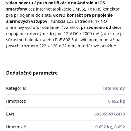
video hovoru / push notifikácie na Android a iOS
smartfony
cez internet (aplikácie DMSS), 1x RJ45 konektor
pre pripojenie do siete,
6x NO kontakt pre pripojenie
alarmových vstupov
- funkcia EZS ústredne, 1x NO
alarmový výstup, ovládanie 2 zámkov,
prizvonenie od dverí
,
napájanie externým zdrojom 12 V DC / 2000 mA (zdroj nie je
súčasťou balenia), alebo PoE 802.3af switchom, montáž na
povrch, rozmery 222 x 120 x 22 mm, interiérové použitie
Dodatočné parametre
Kategória
:
Interkomy
Hmotnosť
:
0.652 kg
EAN
:
6939554972478
Hmotnosť
:
0.652 kg, 0.652