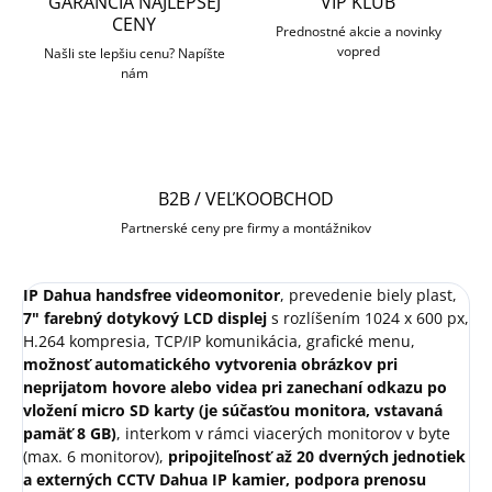
GARANCIA NAJLEPŠEJ
VIP KLUB
CENY
Prednostné akcie a novinky
vopred
Našli ste lepšiu cenu? Napíšte
nám
B2B / VEĽKOOBCHOD
Partnerské ceny pre firmy a montážnikov
IP Dahua handsfree videomonitor
, prevedenie biely plast,
7" farebný dotykový LCD displej
s rozlíšením 1024 x 600 px,
H.264 kompresia, TCP/IP komunikácia, grafické menu,
možnosť automatického vytvorenia obrázkov pri
neprijatom hovore
alebo videa pri zanechaní odkazu po
vložení micro SD karty (je súčasťou monitora, vstavaná
pamäť 8 GB)
, interkom v rámci viacerých monitorov v byte
(max. 6 monitorov),
pripojiteľnosť až 20 dverných jednotiek
a externých CCTV Dahua IP kamier, podpora prenosu