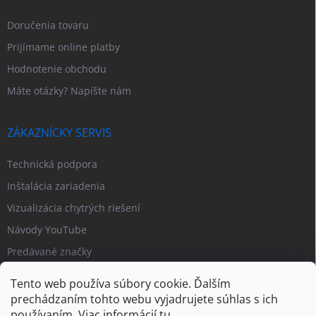
Doručenia tovaru
Prijímame online platby
Hodnotenie obchodu
Máte otázky? Napíšte nám
ZÁKAZNÍCKY SERVIS
Technická podpora
Inštalácia zariadenia
Vizualizácia chytrých riešení
Návody YouTube
Predávané značky
Tento web používa súbory cookie. Ďalším
prechádzaním tohto webu vyjadrujete súhlas s ich
používaním. Viac informácií
tu
.