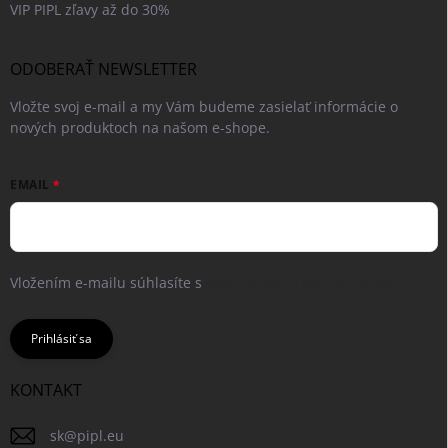
VIP PIPL zľavy až do 30%
ODOBERAŤ NEWSLETTER
Vložte svoj e-mail a my Vám budeme zasielať informácie o
nových produktoch na našom e-shope.
EMAIL
Vložením e-mailu súhlasíte s
podmienkami ochrany osobných
údajov
Prihlásiť sa
KONTAKT
sk
@
pipl.eu