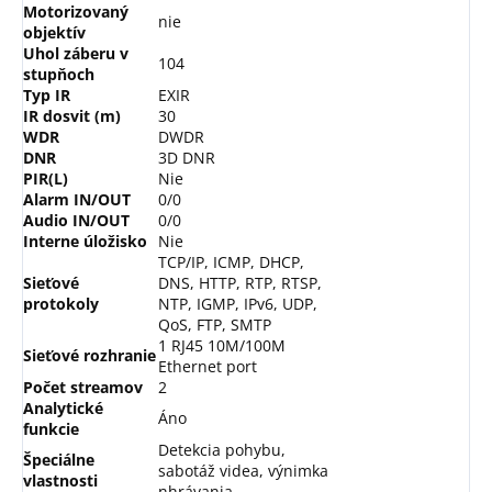
Motorizovaný
nie
objektív
Uhol záberu v
104
stupňoch
Typ IR
EXIR
IR dosvit (m)
30
WDR
DWDR
DNR
3D DNR
PIR(L)
Nie
Alarm IN/OUT
0/0
Audio IN/OUT
0/0
Interne úložisko
Nie
TCP/IP, ICMP, DHCP,
Sieťové
DNS, HTTP, RTP, RTSP,
protokoly
NTP, IGMP, IPv6, UDP,
QoS, FTP, SMTP
1 RJ45 10M/100M
Sieťové rozhranie
Ethernet port
Počet streamov
2
Analytické
Áno
funkcie
Detekcia pohybu,
Špeciálne
sabotáž videa, výnimka
vlastnosti
nhrávania