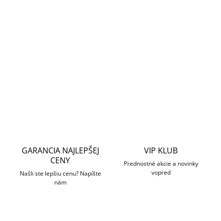
−
+
Pridať do košíka
2 MP, vonkajšia dome IP kamera, objektív 2.8mm, uhol 104°,
IP67
DETAILNÉ INFORMÁCIE
OPÝTAŤ SA
STRÁŽIŤ
GARANCIA NAJLEPŠEJ
VIP KLUB
CENY
Prednostné akcie a novinky
vopred
Našli ste lepšiu cenu? Napíšte
nám