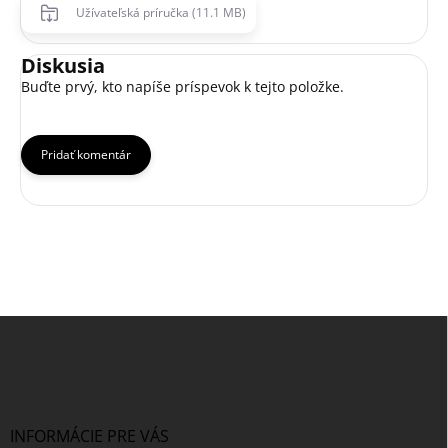
Užívateľská príručka (11.1 MB)
Diskusia
Buďte prvý, kto napíše príspevok k tejto položke.
Pridať komentár
Z
á
p
ä
t
i
INFORMÁCIE PRE VÁS