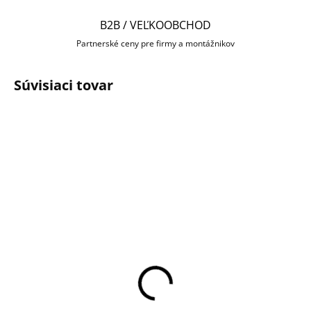
B2B / VEĽKOOBCHOD
Partnerské ceny pre firmy a montážnikov
Súvisiaci tovar
SKLADOM U DODÁVATEĽA
SKLADOM U DODÁVATEĽA
HIKVISION DS-1280ZJ-S
Hikvision DS-1272ZJ-
Podložka pod kameru
110-TRS - Držiak na
stenu
€31,20
€30,25
Do košíka