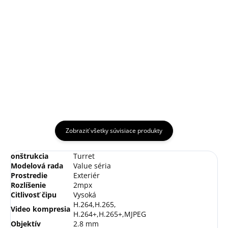
Detail
Podložka pod kameru
Držiak na stenuZliatina hliníka a
oceleHikvision biela
Zobraziť všetky súvisiace produkty
onštrukcia
Turret
Modelová rada
Value séria
Prostredie
Exteriér
Rozlíšenie
2mpx
Citlivosť čipu
Vysoká
H.264,H.265,
Video kompresia
H.264+,H.265+,MJPEG
Objektív
2.8 mm