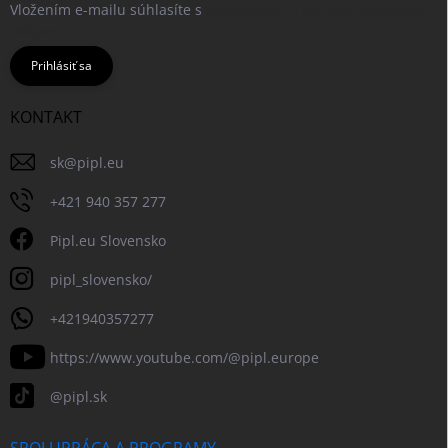
Vložením e-mailu súhlasíte s
podmienkami ochrany osobných
údajov
Prihlásiť sa
KONTAKT
sk
@
pipl.eu
+421 940 357 277
Pipl.eu Slovensko
pipl_slovensko/
+421940357277
https://www.youtube.com/@pipl.europe
@pipl.sk
SPOLUPRÁCA A PROGRAMY